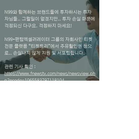
N99와 함께하는 브랜드들에 투자하시는 투자
자님들.. 그럴일이 없겠지만.. 투자 손실 때문에
걱정되신 다구요. 걱정하지 마세요!
N99•팬텀엑셀러레이터 그룹의 자회사인 티켓
전문 플랫폼 “티켓트리”에서 주유할인권 등으
로.. 손실나지 않게 지원 및 서포팅합니다.
관련 기사 확인 :
https://www.fnewstv.com/news/newsview.ph
p?ncode=1065583797118104
https://www.fnewstv.com/news/newsview.ph
p?ncode=1065562165580944