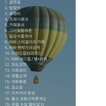
1. 곱앤곱
2. 밥장인
3. 와썹비
4. 프레시뱅크
5. 카페동네
6. 그시절동태촌
7. 밥순삭꽃게야
8. N99 스타갤러리 카페
9. N99 원탁가라오케
10. 미러드림브라더스
11. N99 메디컬 / 병•의원
12. 파도꼬막
13. 더트레이
14. 면품삼계
15. 대한화로
16. 금소장
17. 이자카야 한성
18. 울산 강동산하휴게소
19. 유럽 수입 멀티샵 W