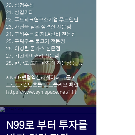
20. 삼겹주점
21. 삼겹카페
22. 푸드테크연구소기업 푸드앤펀
23. 자연을 담은 삼겹살 전문점
24. 구워주는 돼지LA갈비 전문점
25. 구워주는 불고기 전문점
26. 이경렬 돈가스 전문점
27. 치킨베이커리 전문점
28. 한반도 고대 한정식 전문점 등...
* N99•팬텀엑셀러레이터 그룹 *
브랜드•컨텐츠들 포트폴리오 확인
https://www.symspace.net/111
N99로 부터 투자를